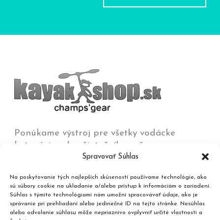
Ponúkame výstroj pre všetky vodácke
kategórie od začiatočníkov až po
Spravovať Súhlas
olympijských víťazov na všetkých typoch vôd
od jazier a kľudných riek až po
Na poskytovanie tých najlepších skúseností používame technológie, ako
najdivokejšie rieky, umelé trate a moria.
sú súbory cookie na ukladanie a/alebo prístup k informáciám o zariadení.
Súhlas s týmito technológiami nám umožní spracovávať údaje, ako je
správanie pri prehliadaní alebo jedinečné ID na tejto stránke. Nesúhlas
Kontakt
alebo odvolanie súhlasu môže nepriaznivo ovplyvniť určité vlastnosti a