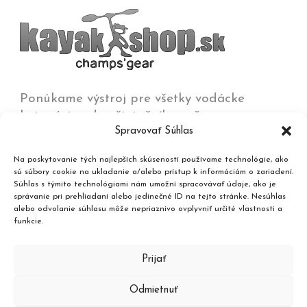
Ponúkame výstroj pre všetky vodácke
kategórie od začiatočníkov až po
Spravovať Súhlas
olympijských víťazov na všetkých typoch vôd
od jazier a kľudných riek až po
Na poskytovanie tých najlepších skúseností používame technológie, ako
najdivokejšie rieky, umelé trate a moria.
sú súbory cookie na ukladanie a/alebo prístup k informáciám o zariadení.
Súhlas s týmito technológiami nám umožní spracovávať údaje, ako je
správanie pri prehliadaní alebo jedinečné ID na tejto stránke. Nesúhlas
Kontakt
alebo odvolanie súhlasu môže nepriaznivo ovplyvniť určité vlastnosti a
funkcie.
Katalóg produktov
Prijať
Odmietnuť