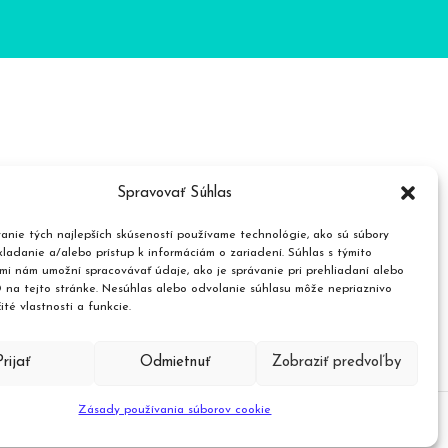
Spravovať Súhlas
roduktov
anie tých najlepších skúseností používame technológie, ako sú súbory
ladanie a/alebo prístup k informáciám o zariadení. Súhlas s týmito
mi nám umožní spracovávať údaje, ako je správanie pri prehliadaní alebo
D na tejto stránke. Nesúhlas alebo odvolanie súhlasu môže nepriaznivo
čité vlastnosti a funkcie.
Prijať
Odmietnuť
Zobraziť predvoľby
Zásady používania súborov cookie
ou.sk