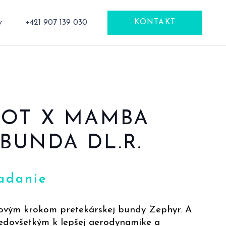
v
+421 907 139 030
KONTAKT
POT X MAMBA
BUNDA DL.R.
adanie
ovým krokom pretekárskej bundy Zephyr. A
edovšetkým k lepšej aerodynamike a