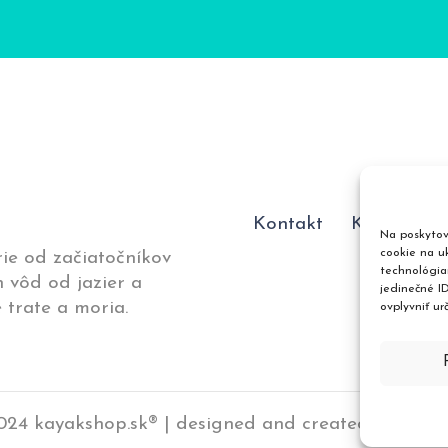
Kontakt
Katalóg p
Na poskytov
cookie na uk
ie od začiatočníkov
technológia
 vôd od jazier a
jedinečné I
 trate a moria.
ovplyvniť ur
24 kayakshop.sk® | designed and created by
up2y