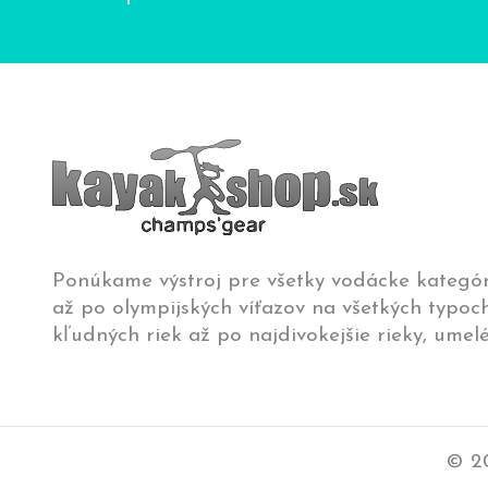
Ponúkame výstroj pre všetky vodácke kategór
až po olympijských víťazov na všetkých typoch
kľudných riek až po najdivokejšie rieky, umelé
© 20