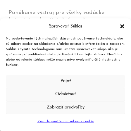
Ponúkame výstroj pre všetky vodácke
kategórie od začiatočníkov až po
Spravovať Súhlas
olympijských víťazov na všetkých typoch vôd
od jazier a kľudných riek až po
Na poskytovanie tých najlepších skúseností používame technológie, ako
najdivokejšie rieky, umelé trate a moria.
sú súbory cookie na ukladanie a/alebo prístup k informáciám o zariadení.
Súhlas s týmito technológiami nám umožní spracovávať údaje, ako je
správanie pri prehliadaní alebo jedinečné ID na tejto stránke. Nesúhlas
Kontakt
alebo odvolanie súhlasu môže nepriaznivo ovplyvniť určité vlastnosti a
funkcie.
Katalóg produktov
Prijať
Odmietnuť
Zobraziť predvoľby
© 2024 kayakshop.sk® | designed and
Zásady používania súborov cookie
created by
up2you.sk