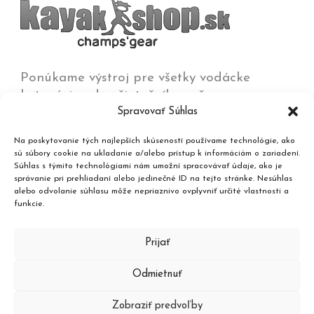
Ponúkame výstroj pre všetky vodácke
kategórie od začiatočníkov až po
Spravovať Súhlas
olympijských víťazov na všetkých typoch vôd
od jazier a kľudných riek až po
Na poskytovanie tých najlepších skúseností používame technológie, ako
najdivokejšie rieky, umelé trate a moria.
sú súbory cookie na ukladanie a/alebo prístup k informáciám o zariadení.
Súhlas s týmito technológiami nám umožní spracovávať údaje, ako je
správanie pri prehliadaní alebo jedinečné ID na tejto stránke. Nesúhlas
Kontakt
alebo odvolanie súhlasu môže nepriaznivo ovplyvniť určité vlastnosti a
funkcie.
Katalóg produktov
Prijať
Odmietnuť
Zobraziť predvoľby