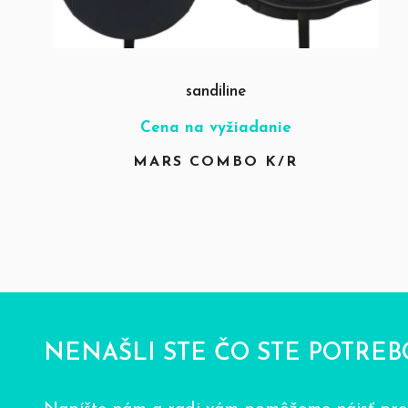
sandiline
Cena na vyžiadanie
MARS COMBO K/R
NENAŠLI STE ČO STE POTREB