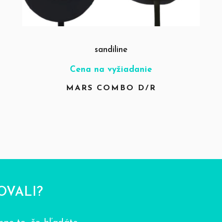
sandiline
Cena na vyžiadanie
MARS COMBO D/R
OVALI?