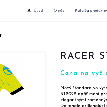
Úvod
O nás
Katalóg produkto
T
RACER S
Cena na vyži
Nový štandard vo vys
ST2022 opäť mení prav
elegantnými ramenným
Dokonale priliehajúci 