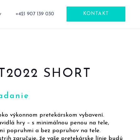
v
+421 907 139 030
KONTAKT
T2022 SHORT
adanie
oko výkonnom pretekárskom vybavení.
idlá hry – s minimálnou penou na tele,
i popruhmi a bez popruhov na tele.
strih zaručuje, že vaše pretekárske línie budú