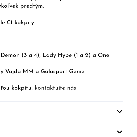
dykoľvek predtým.
le C1 kokpity
 Demon (3 a 4), Lady Hype (1 a 2) a One
ely Vajda MM a Galasport Genie
osťou kokpitu,
kontaktujte nás