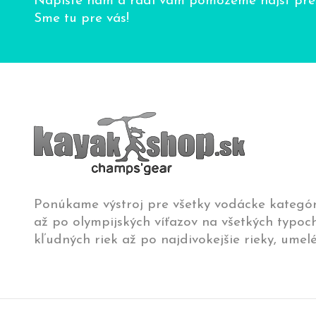
Napíšte nám a radi vám pomôžeme nájsť pres
Sme tu pre vás!
Ponúkame výstroj pre všetky vodácke kategór
až po olympijských víťazov na všetkých typoch
kľudných riek až po najdivokejšie rieky, umelé