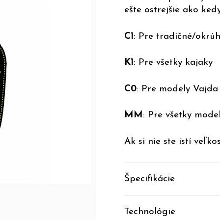
ešte ostrejšie ako ke
C1
: Pre tradičné/okrúh
K1
: Pre všetky kajaky
C0
: Pre modely Vajda
MM
: Pre všetky mod
Ak si nie ste istí veľk
Špecifikácie
Technológie