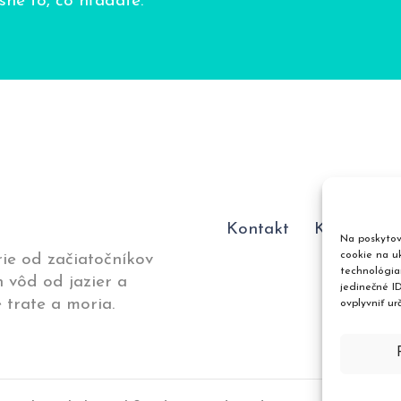
ne to, čo hľadáte.
Kontakt
Katalóg p
Na poskytov
cookie na uk
ie od začiatočníkov
technológia
 vôd od jazier a
jedinečné I
 trate a moria.
ovplyvniť ur