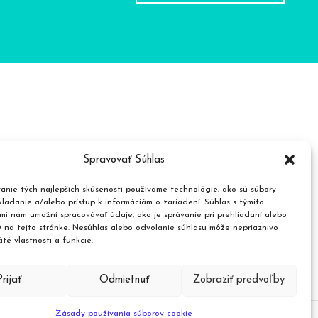
Spravovať Súhlas
roduktov
anie tých najlepších skúseností používame technológie, ako sú súbory
ladanie a/alebo prístup k informáciám o zariadení. Súhlas s týmito
mi nám umožní spracovávať údaje, ako je správanie pri prehliadaní alebo
D na tejto stránke. Nesúhlas alebo odvolanie súhlasu môže nepriaznivo
čité vlastnosti a funkcie.
Prijať
Odmietnuť
Zobraziť predvoľby
Zásady používania súborov cookie