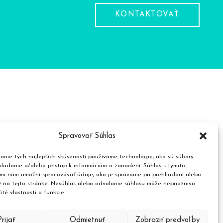
KONTAKTOVAŤ
Spravovať Súhlas
roduktov
anie tých najlepších skúseností používame technológie, ako sú súbory
ladanie a/alebo prístup k informáciám o zariadení. Súhlas s týmito
mi nám umožní spracovávať údaje, ako je správanie pri prehliadaní alebo
D na tejto stránke. Nesúhlas alebo odvolanie súhlasu môže nepriaznivo
čité vlastnosti a funkcie.
Prijať
Odmietnuť
Zobraziť predvoľby