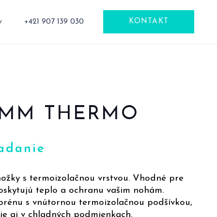
v
+421 907 139 030
KONTAKT
5MM THERMO
adanie
žky s termoizolačnou vrstvou. Vhodné pre
oskytujú teplo a ochranu vašim nohám.
rénu s vnútornou termoizolačnou podšívkou,
ie aj v chladných podmienkach.