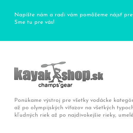
Napíšte nám a radi vám pomôžeme nájsť pres
Sme tu pre vás!
Ponúkame výstroj pre všetky vodácke kategór
až po olympijských víťazov na všetkých typoch
kľudných riek až po najdivokejšie rieky, umelé