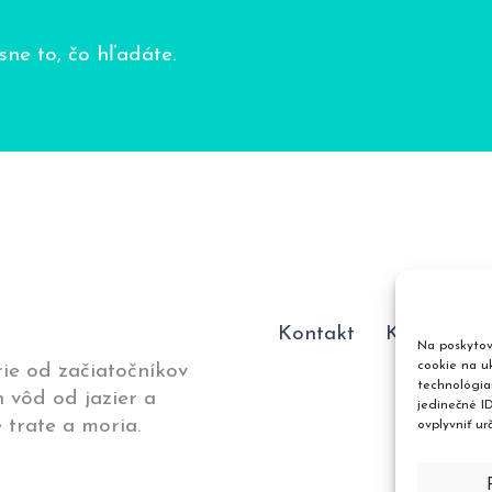
ne to, čo hľadáte.
Kontakt
Katalóg p
Na poskytov
cookie na uk
ie od začiatočníkov
technológia
 vôd od jazier a
jedinečné I
 trate a moria.
ovplyvniť ur