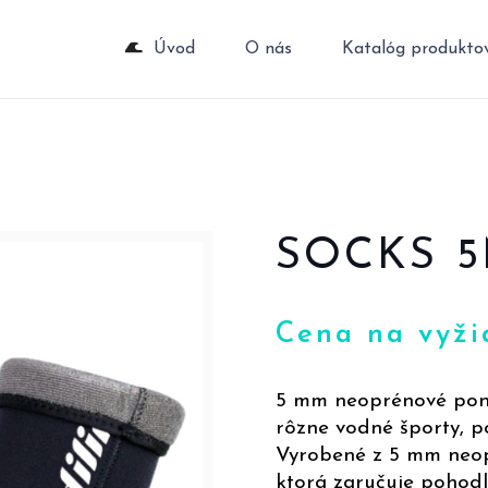
Úvod
O nás
Katalóg produkto
SOCKS 
Cena na vyži
5 mm neoprénové pono
rôzne vodné športy, p
Vyrobené z 5 mm neop
ktorá zaručuje pohodl