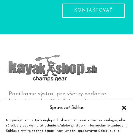
KONTAKTOVAŤ
Ponúkame výstroj pre všetky vodácke
kategórie od začiatočníkov až po
Spravovať Súhlas
olympijských víťazov na všetkých typoch vôd
od jazier a kľudných riek až po
Na poskytovanie tých najlepších skúseností používame technológie, ako
najdivokejšie rieky, umelé trate a moria.
sú súbory cookie na ukladanie a/alebo prístup k informáciám o zariadení.
Súhlas s týmito technológiami nám umožní spracovávať údaje, ako je