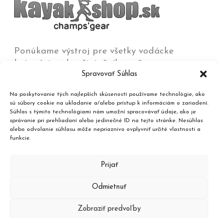
Ponúkame výstroj pre všetky vodácke
kategórie od začiatočníkov až po
Spravovať Súhlas
olympijských víťazov na všetkých typoch vôd
od jazier a kľudných riek až po
Na poskytovanie tých najlepších skúseností používame technológie, ako
najdivokejšie rieky, umelé trate a moria.
sú súbory cookie na ukladanie a/alebo prístup k informáciám o zariadení.
Súhlas s týmito technológiami nám umožní spracovávať údaje, ako je
správanie pri prehliadaní alebo jedinečné ID na tejto stránke. Nesúhlas
Kontakt
alebo odvolanie súhlasu môže nepriaznivo ovplyvniť určité vlastnosti a
funkcie.
Katalóg produktov
Prijať
Odmietnuť
Zobraziť predvoľby