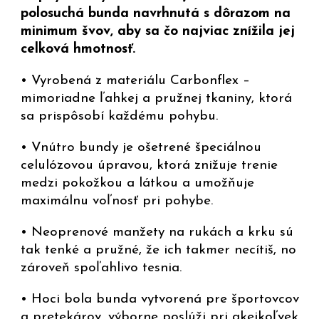
polosuchá bunda navrhnutá s dôrazom na
minimum švov, aby sa čo najviac znížila jej
celková hmotnosť.
• Vyrobená z materiálu Carbonflex –
mimoriadne ľahkej a pružnej tkaniny, ktorá
sa prispôsobí každému pohybu.
• Vnútro bundy je ošetrené špeciálnou
celulózovou úpravou, ktorá znižuje trenie
medzi pokožkou a látkou a umožňuje
maximálnu voľnosť pri pohybe.
• Neoprenové manžety na rukách a krku sú
tak tenké a pružné, že ich takmer necítiš, no
zároveň spoľahlivo tesnia.
• Hoci bola bunda vytvorená pre športovcov
a pretekárov, výborne poslúži pri akejkoľvek