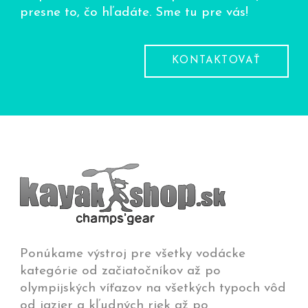
presne to, čo hľadáte. Sme tu pre vás!
KONTAKTOVAŤ
Ponúkame výstroj pre všetky vodácke
kategórie od začiatočníkov až po
olympijských víťazov na všetkých typoch vôd
od jazier a kľudných riek až po