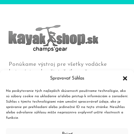
Ponúkame výstroj pre všetky vodácke
kategórie od začiatočníkov až po
Spravovať Súhlas
olympijských víťazov na všetkých typoch vôd
od jazier a kľudných riek až po
Na poskytovanie tých najlepších skúseností používame technológie, ako
najdivokejšie rieky, umelé trate a moria.
sú súbory cookie na ukladanie a/alebo prístup k informáciám o zariadení.
Súhlas s týmito technológiami nám umožní spracovávať údaje, ako je
správanie pri prehliadaní alebo jedinečné ID na tejto stránke. Nesúhlas
Kontakt
alebo odvolanie súhlasu môže nepriaznivo ovplyvniť určité vlastnosti a
funkcie.
Katalóg produktov