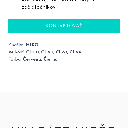
ideálna aj pre deti a úplných
začiatočníkov.
KONTAKTOVAŤ
Značka:
HIKO
Veľkosť:
CL110, CL80, CL87, CL94
Farba:
Červená, Čierna