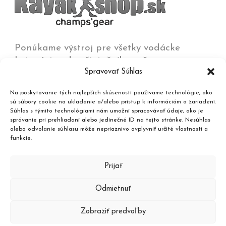
Ponúkame výstroj pre všetky vodácke
kategórie od začiatočníkov až po
Spravovať Súhlas
olympijských víťazov na všetkých typoch vôd
od jazier a kľudných riek až po
Na poskytovanie tých najlepších skúseností používame technológie, ako
najdivokejšie rieky, umelé trate a moria.
sú súbory cookie na ukladanie a/alebo prístup k informáciám o zariadení.
Súhlas s týmito technológiami nám umožní spracovávať údaje, ako je
správanie pri prehliadaní alebo jedinečné ID na tejto stránke. Nesúhlas
Kontakt
alebo odvolanie súhlasu môže nepriaznivo ovplyvniť určité vlastnosti a
funkcie.
Katalóg produktov
Prijať
Odmietnuť
Zobraziť predvoľby
© 2024 kayakshop.sk® | designed and