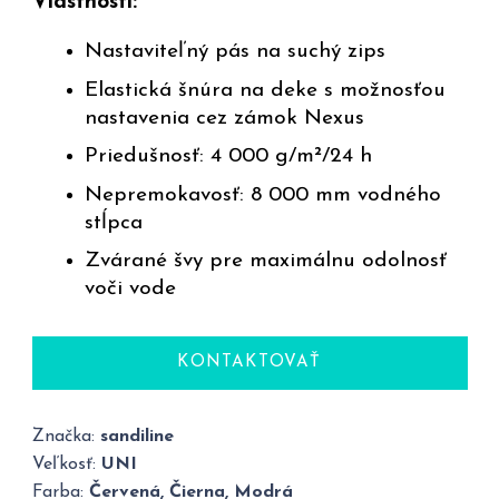
Vlastnosti:
Nastaviteľný pás na suchý zips
Elastická šnúra na deke s možnosťou
nastavenia cez zámok Nexus
Priedušnosť: 4 000 g/m²/24 h
Nepremokavosť: 8 000 mm vodného
stĺpca
Zvárané švy pre maximálnu odolnosť
voči vode
KONTAKTOVAŤ
Značka:
sandiline
Veľkosť:
UNI
Farba:
Červená, Čierna, Modrá