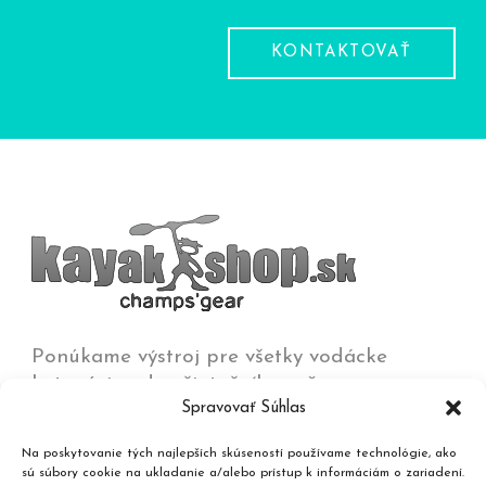
KONTAKTOVAŤ
Ponúkame výstroj pre všetky vodácke
kategórie od začiatočníkov až po
Spravovať Súhlas
olympijských víťazov na všetkých typoch vôd
od jazier a kľudných riek až po
Na poskytovanie tých najlepších skúseností používame technológie, ako
najdivokejšie rieky, umelé trate a moria.
sú súbory cookie na ukladanie a/alebo prístup k informáciám o zariadení.