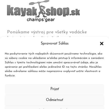
Ponúkame výstroj pre všetky vodácke
kategórie od začiatočníkov až po
Spravovať Súhlas
olympijských víťazov na všetkých typoch vôd
od jazier a kľudných riek až po
Na poskytovanie tých najlepších skúseností používame technológie, ako
najdivokejšie rieky, umelé trate a moria.
sú súbory cookie na ukladanie a/alebo prístup k informáciám o zariadení.
Súhlas s týmito technológiami nám umožní spracovávať údaje, ako je
správanie pri prehliadaní alebo jedinečné ID na tejto stránke. Nesúhlas
Kontakt
alebo odvolanie súhlasu môže nepriaznivo ovplyvniť určité vlastnosti a
funkcie.
Katalóg produktov
Prijať
Odmietnuť