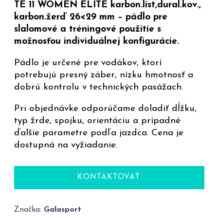
TE 11 WOMEN ELITE karbon.list,dural.kov.,
karbon.žerď 26<29 mm – pádlo pre
slalomové a tréningové použitie s
možnosťou individuálnej konfigurácie.
Pádlo je určené pre vodákov, ktorí
potrebujú presný záber, nízku hmotnosť a
dobrú kontrolu v technických pasážach.
Pri objednávke odporúčame doladiť dĺžku,
typ žrde, spojku, orientáciu a prípadné
ďalšie parametre podľa jazdca. Cena je
dostupná na vyžiadanie.
KONTAKTOVAŤ
Značka:
Galasport