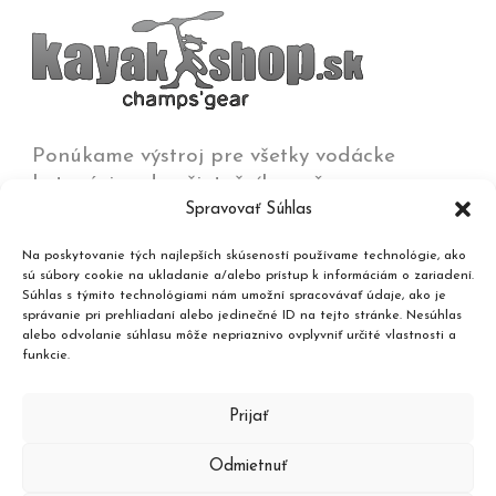
Ponúkame výstroj pre všetky vodácke
kategórie od začiatočníkov až po
Spravovať Súhlas
olympijských víťazov na všetkých typoch vôd
od jazier a kľudných riek až po
Na poskytovanie tých najlepších skúseností používame technológie, ako
najdivokejšie rieky, umelé trate a moria.
sú súbory cookie na ukladanie a/alebo prístup k informáciám o zariadení.
Súhlas s týmito technológiami nám umožní spracovávať údaje, ako je
správanie pri prehliadaní alebo jedinečné ID na tejto stránke. Nesúhlas
Kontakt
alebo odvolanie súhlasu môže nepriaznivo ovplyvniť určité vlastnosti a
funkcie.
Katalóg produktov
Prijať
Odmietnuť