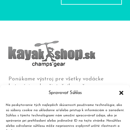
Ponúkame výstroj pre všetky vodácke
kategórie od začiatočníkov až po
Spravovať Súhlas
olympijských víťazov na všetkých typoch vôd
od jazier a kľudných riek až po
Na poskytovanie tých najlepších skúseností používame technológie, ako
najdivokejšie rieky, umelé trate a moria.
sú súbory cookie na ukladanie a/alebo prístup k informáciám o zariadení.
Súhlas s týmito technológiami nám umožní spracovávať údaje, ako je
správanie pri prehliadaní alebo jedinečné ID na tejto stránke. Nesúhlas
Kontakt
alebo odvolanie súhlasu môže nepriaznivo ovplyvniť určité vlastnosti a