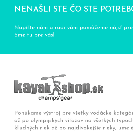
NENAŠLI STE ČO STE POTREB
Napíšte nám a radi vám pomôžeme nájsť pres
Sme tu pre vás!
Ponúkame výstroj pre všetky vodácke kategór
až po olympijských víťazov na všetkých typoch
kľudných riek až po najdivokejšie rieky, umelé