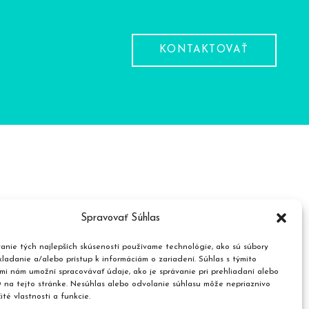
KONTAKTOVAŤ
Spravovať Súhlas
roduktov
anie tých najlepších skúseností používame technológie, ako sú súbory
ladanie a/alebo prístup k informáciám o zariadení. Súhlas s týmito
mi nám umožní spracovávať údaje, ako je správanie pri prehliadaní alebo
D na tejto stránke. Nesúhlas alebo odvolanie súhlasu môže nepriaznivo
čité vlastnosti a funkcie.