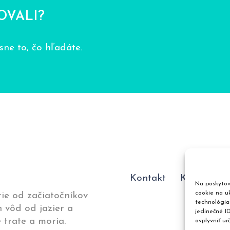
OVALI?
ne to, čo hľadáte.
Kontakt
Katalóg p
Na poskytov
cookie na uk
ie od začiatočníkov
technológia
 vôd od jazier a
jedinečné I
 trate a moria.
ovplyvniť ur