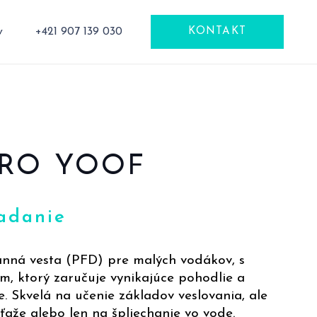
v
+421 907 139 030
KONTAKT
PRO YOOF
adanie
anná vesta (PFD) pre malých vodákov, s
m, ktorý zaručuje vynikajúce pohodlie a
 Skvelá na učenie základov veslovania, ale
aže alebo len na špliechanie vo vode.