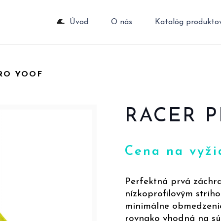
Úvod
O nás
Katalóg produkto
RO YOOF
RACER 
Cena na vyži
Perfektná prvá záchr
nízkoprofilovým striho
minimálne obmedzenie.
rovnako vhodná na súť