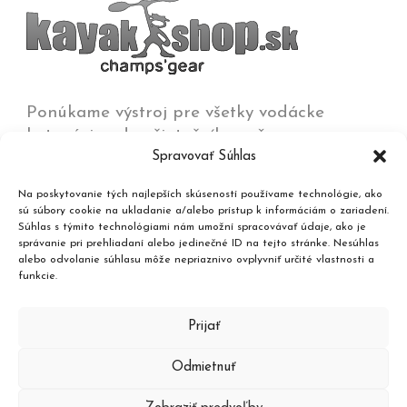
Ponúkame výstroj pre všetky vodácke
kategórie od začiatočníkov až po
Spravovať Súhlas
olympijských víťazov na všetkých typoch vôd
od jazier a kľudných riek až po
Na poskytovanie tých najlepších skúseností používame technológie, ako
najdivokejšie rieky, umelé trate a moria.
sú súbory cookie na ukladanie a/alebo prístup k informáciám o zariadení.
Súhlas s týmito technológiami nám umožní spracovávať údaje, ako je
správanie pri prehliadaní alebo jedinečné ID na tejto stránke. Nesúhlas
Kontakt
alebo odvolanie súhlasu môže nepriaznivo ovplyvniť určité vlastnosti a
funkcie.
Katalóg produktov
Prijať
Odmietnuť